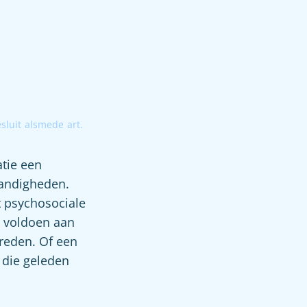
sluit
alsmede
art.
atie een
tandigheden.
t psychosociale
e voldoen aan
treden. Of een
 die geleden