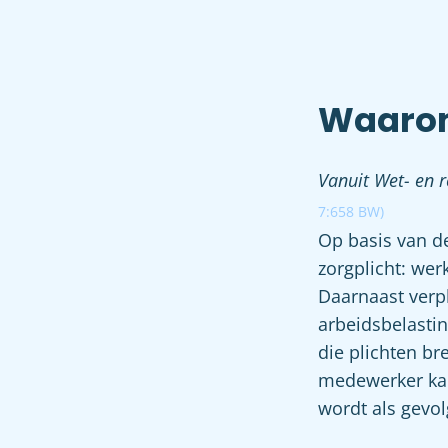
Waarom
Vanuit Wet- en r
7:658 BW
)
Op basis van de
zorgplicht: we
Daarnaast verpl
arbeidsbelasti
die plichten br
medewerker kan
wordt als gevo