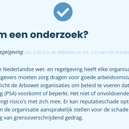
 een onderzoek?
egelgeving
(
art. 3 lid 2 in de ARBOwet
en
art. 2.15 van het Arbobe
 Nederlandse wet- en regelgeving heeft elke organis
rkgevers moeten zorg dragen voor goede arbeidsoms
icht de Arbowet organisaties om beleid te voeren da
ng (PSA) voorkomt of beperkt. Het niet of onvoldoend
engt risico’s met zich mee. Er kan reputatieschade op
 de organisatie aansprakelijk stellen voor de schade
lg van grensoverschrijdend gedrag.