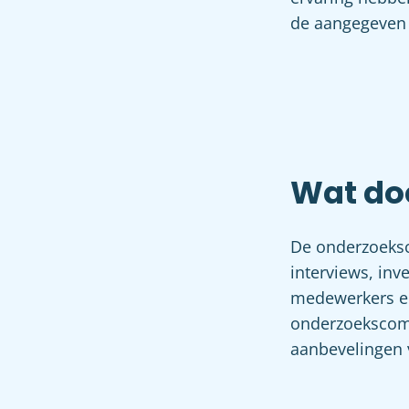
de aangegeven s
Wat do
De onderzoeksc
interviews, inv
medewerkers en
onderzoekscomm
aanbevelingen 