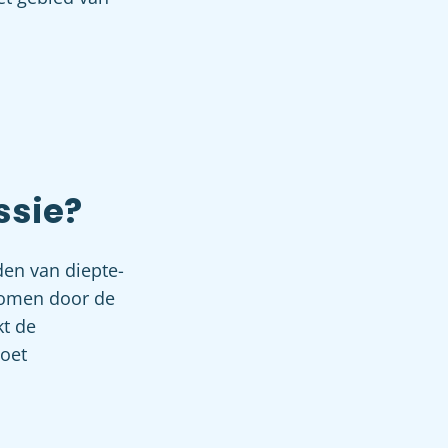
ssie?
en van diepte-
enomen door de
kt de
oet