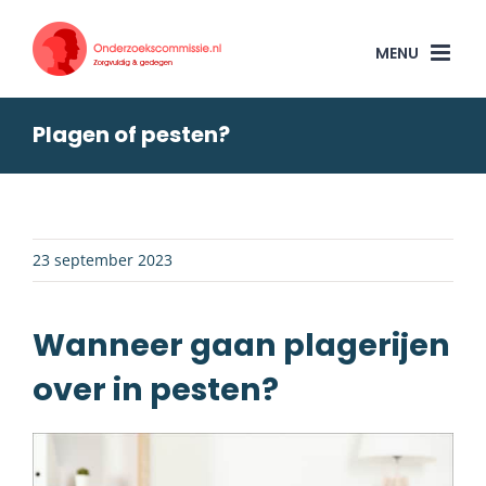
Skip
to
content
Plagen of pesten?
23 september 2023
Wanneer gaan plagerijen
over in pesten?